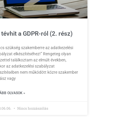
 tévhit a GDPR-ról (2. rész)
ncs szükség szakemberre az adatkezelési
bályzat elkészítéséhez!” Rengeteg olyan
zettel találkoztam az elmúlt években,
kor az adatkezelési szabályzat
észítésében nem működött közre szakember
gász vagy
ÁBB OLVASOK »
.06.06.
Nincs hozzászólás