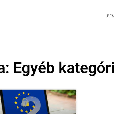
BE
a: Egyéb kategór