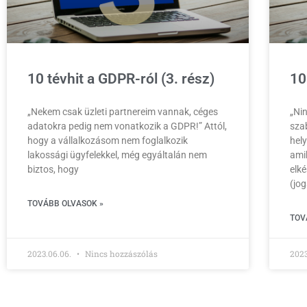
10 tévhit a GDPR-ról (3. rész)
10
„Nekem csak üzleti partnereim vannak, céges
„Ni
adatokra pedig nem vonatkozik a GDPR!” Attól,
sza
hogy a vállalkozásom nem foglalkozik
hely
lakossági ügyfelekkel, még egyáltalán nem
ami
biztos, hogy
elk
(jo
TOVÁBB OLVASOK »
TOV
2023.06.06.
Nincs hozzászólás
2023